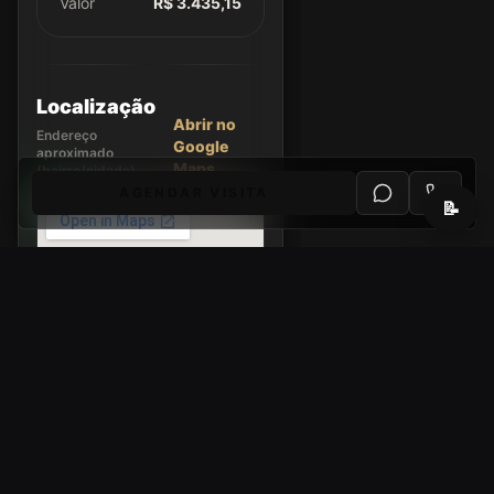
Valor
R$ 3.435,15
Localização
Abrir no
Endereço
Google
aproximado
Maps
(bairro/cidade).
AGENDAR VISITA
📝