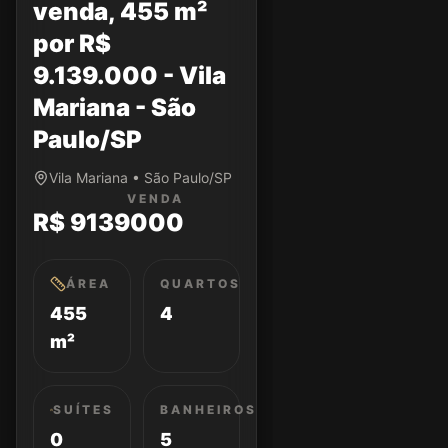
venda, 455 m²
por R$
9.139.000 - Vila
Mariana - São
Paulo/SP
Vila Mariana • São Paulo/SP
VENDA
R$ 9139000
ÁREA
QUARTOS
455
4
m²
SUÍTES
BANHEIROS
0
5