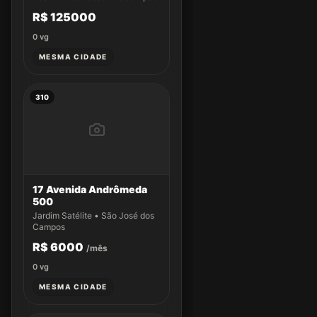
R$ 125000
0
vg
MESMA CIDADE
310
17 Avenida Andrômeda
500
Jardim Satélite • São José dos
Campos
R$ 6000
/mês
0
vg
MESMA CIDADE