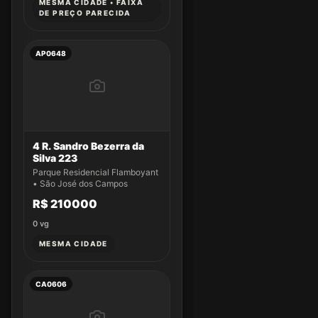
MESMA CIDADE • FAIXA
DE PREÇO PARECIDA
AP0648
4 R. Sandro Bezerra da
Silva 223
Parque Residencial Flamboyant
• São José dos Campos
R$ 210000
0
vg
MESMA CIDADE
CA0606