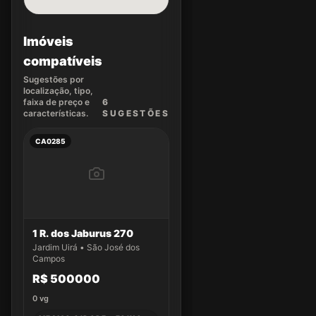
Imóveis
compatíveis
Sugestões por
localização, tipo,
faixa de preço e
6
características.
SUGEST
ÕES
CA0285
1 R. dos Jaburus 270
Jardim Uirá • São José dos
Campos
R$ 500000
0
vg