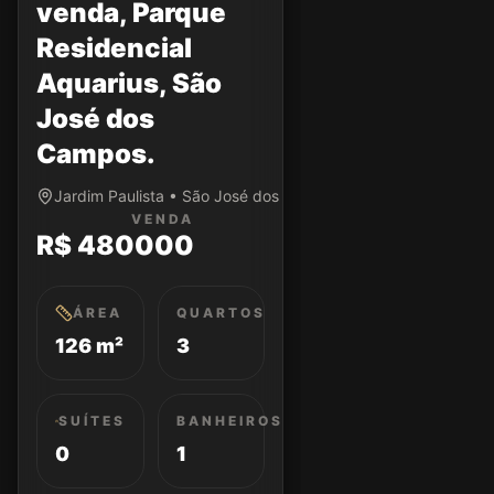
venda, Parque
Residencial
Aquarius, São
José dos
Campos.
Jardim Paulista • São José dos Campos/SP
VENDA
R$ 480000
ÁREA
QUARTOS
126 m²
3
SUÍTES
BANHEIROS
0
1