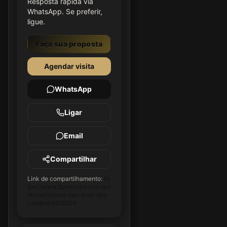
Resposta rápida via
WhatsApp. Se preferir,
ligue.
Faça sua proposta
Agendar visita
WhatsApp
Ligar
Email
Compartilhar
Link de compartilhamento:
ht
tps://www.2pimoveis.com.br/i
movel/imovel-sao-jose-dos-
campos/AD0004