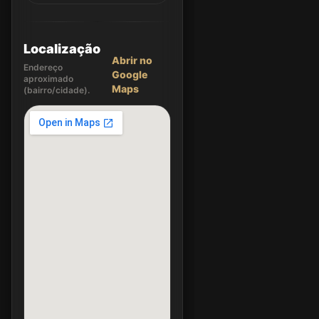
Localização
Abrir no
Endereço
Google
aproximado
Maps
(bairro/cidade).