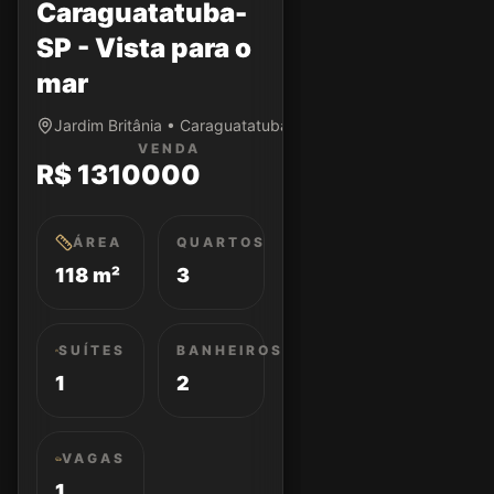
Caraguatatuba-
SP - Vista para o
mar
Jardim Britânia • Caraguatatuba/SP
VENDA
R$ 1310000
ÁREA
QUARTOS
118 m²
3
SUÍTES
BANHEIROS
1
2
VAGAS
1