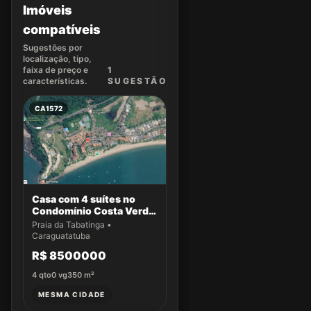
Imóveis
compatíveis
Sugestões por
localização, tipo,
faixa de preço e
1
características.
SUGEST
ÃO
CA1572
Casa com 4 suítes no
Condomínio Costa Verde
Tabatinga
Praia da Tabatinga •
Caraguatatuba
R$ 8500000
4
qto
0
vg
350
m²
MESMA CIDADE