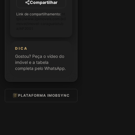
Compartilhar
Link de compartilhamento:
ht
tps://www.2pimoveis.com.br/i
movel/imovel-caraguatatub
a/AP2001
DICA
Gostou? Peça o vídeo do
imóvel e a tabela
completa pelo WhatsApp.
PLATAFORMA IMOBSYNC