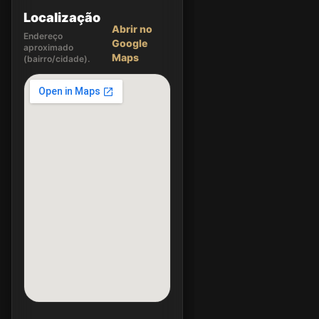
Localização
Abrir no
Endereço
Google
aproximado
Maps
(bairro/cidade).