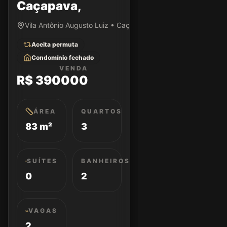
Caçapava,
Vila Antônio Augusto Luiz • Caçapava/SP
Aceita permuta
Condomínio fechado
VENDA
R$ 390000
ÁREA
QUARTOS
83 m²
3
SUÍTES
BANHEIROS
0
2
VAGAS
2