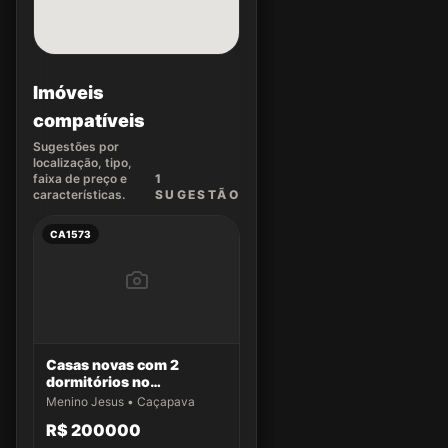
Imóveis
compatíveis
Sugestões por
localização, tipo,
faixa de preço e
1
características.
SUGEST
ÃO
CA1573
Casas novas com 2
dormitórios no
Residencial Aldeias da
Menino Jesus • Caçapava
Serra
R$ 200000