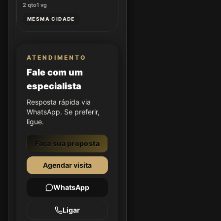
2
qto
1
vg
MESMA CIDADE
ATENDIMENTO
Fale com um
especialista
Resposta rápida via
WhatsApp. Se preferir,
ligue.
Faça sua proposta
Agendar visita
WhatsApp
Ligar