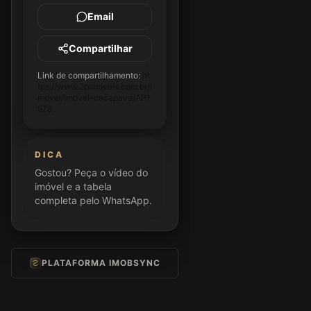
Email
Compartilhar
Link de compartilhamento:
ht
tps://www.2pimoveis.com.br/i
movel/imovel-cacapava/AP1
578
DICA
Gostou? Peça o vídeo do
imóvel e a tabela
completa pelo WhatsApp.
PLATAFORMA IMOBSYNC