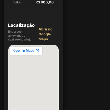
Valor
R$ 600,00
Localização
Abrir no
Endereço
Google
aproximado
Maps
(bairro/cidade).