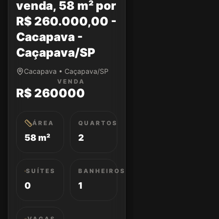
venda, 58 m² por
R$ 260.000,00 -
Cacapava -
Caçapava/SP
Cacapava • Caçapava/SP
VENDA
R$ 260000
ÁREA
QUARTOS
58 m²
2
SUÍTES
BANHEIROS
0
1
VAGAS