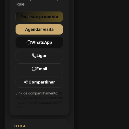
ligue.
Faça sua proposta
Agendar visita
WhatsApp
Ligar
Email
Compartilhar
Link de compartilhamento:
ht
tps://www.2pimoveis.com.br/i
movel/imovel-cacapava/AP1
905
DICA